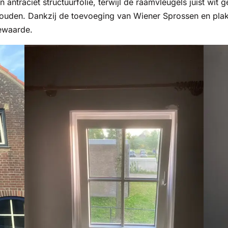
n antraciet structuurfolie, terwijl de raamvleugels juist wit ge
ehouden. Dankzij de toevoeging van Wiener Sprossen en plak
iewaarde.